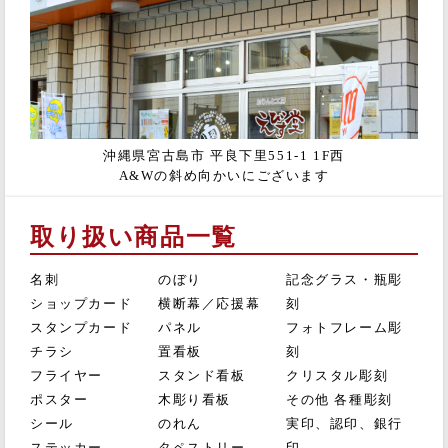
沖縄県宮古島市 平良下里551-1 1F西
A&Wの斜め向かいにございます
取り扱い商品一覧
名刺
のぼり
記念グラス・瓶彫
ショップカード
横断幕／応援幕
刻
スタンプカード
パネル
フォトフレーム彫
チラシ
置看板
刻
フライヤー
スタンド看板
クリスタル彫刻
ポスター
木彫り看板
その他 各種彫刻
シール
のれん
実印、認印、銀行