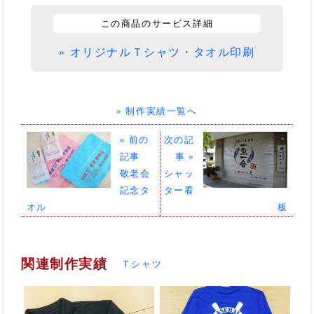
この商品のサービス詳細
» オリジナルＴシャツ・タオル印刷
» 制作実績一覧へ
« 前の
次の記
記事
事 »
敬老会
シャッ
記念タ
ター看
オル
板
関連制作実績
Ｔシャツ