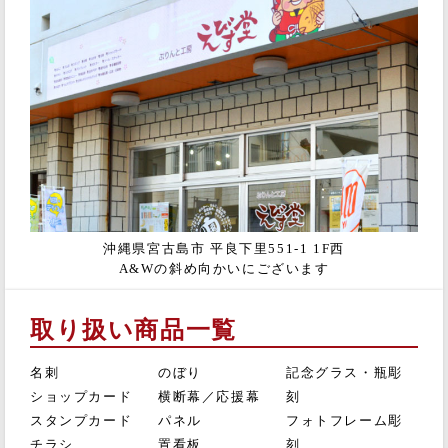
沖縄県宮古島市 平良下里551-1 1F西
A&Wの斜め向かいにございます
取り扱い商品一覧
名刺
のぼり
記念グラス・瓶彫
ショップカード
横断幕／応援幕
刻
スタンプカード
パネル
フォトフレーム彫
チラシ
置看板
刻