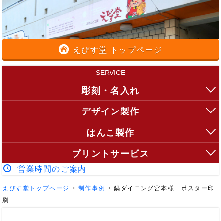
えびす堂 トップページ
SERVICE
彫刻・名入れ
デザイン製作
はんこ製作
プリントサービス
営業時間のご案内
えびす堂トップページ
>
制作事例
>
鍋ダイニング宮本様 ポスター印
刷