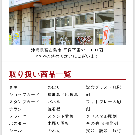
沖縄県宮古島市 平良下里551-1 1F西
A&Wの斜め向かいにございます
取り扱い商品一覧
名刺
のぼり
記念グラス・瓶彫
ショップカード
横断幕／応援幕
刻
スタンプカード
パネル
フォトフレーム彫
チラシ
置看板
刻
フライヤー
スタンド看板
クリスタル彫刻
ポスター
木彫り看板
その他 各種彫刻
シール
のれん
実印、認印、銀行