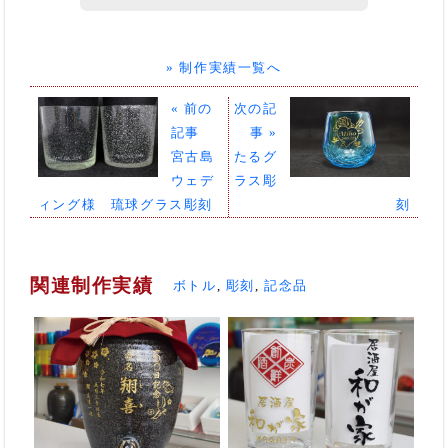
» 制作実績一覧へ
« 前の
次の記
記事
事 »
宮古島
たるグ
ウェデ
ラス彫
ィング様 琉球グラス彫刻
刻
関連制作実績
ボトル
,
彫刻
,
記念品