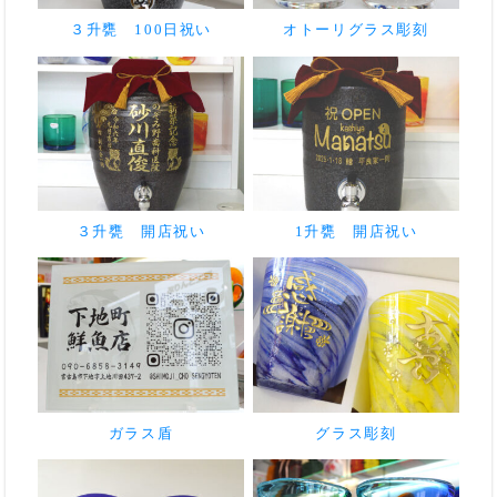
３升甕 100日祝い
オトーリグラス彫刻
３升甕 開店祝い
1升甕 開店祝い
ガラス盾
グラス彫刻