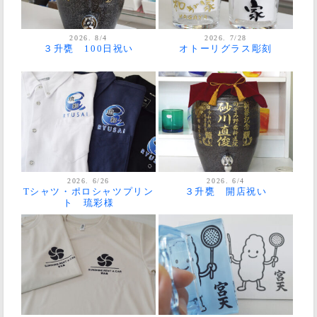
2026. 8/4
2026. 7/28
３升甕 100日祝い
オトーリグラス彫刻
2026. 6/26
2026. 6/4
Tシャツ・ポロシャツプリン
３升甕 開店祝い
ト 琉彩様