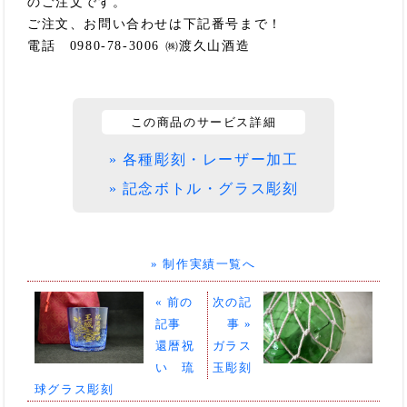
のご注文です。
ご注文、お問い合わせは下記番号まで！
電話 0980-78-3006 ㈱渡久山酒造
この商品のサービス詳細
» 各種彫刻・レーザー加工
» 記念ボトル・グラス彫刻
» 制作実績一覧へ
« 前の
次の記
記事
事 »
還暦祝
ガラス
い 琉
玉彫刻
球グラス彫刻