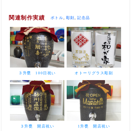
関連制作実績
ボトル
,
彫刻
,
記念品
３升甕 100日祝い
オトーリグラス彫刻
３升甕 開店祝い
1升甕 開店祝い