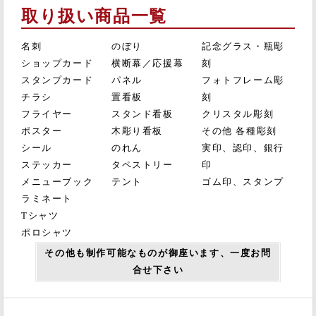
取り扱い商品一覧
名刺
のぼり
記念グラス・瓶彫
ショップカード
横断幕／応援幕
刻
スタンプカード
パネル
フォトフレーム彫
チラシ
置看板
刻
フライヤー
スタンド看板
クリスタル彫刻
ポスター
木彫り看板
その他 各種彫刻
シール
のれん
実印、認印、銀行
ステッカー
タペストリー
印
メニューブック
テント
ゴム印、スタンプ
ラミネート
Tシャツ
ポロシャツ
その他も制作可能なものが御座います、一度お問
合せ下さい