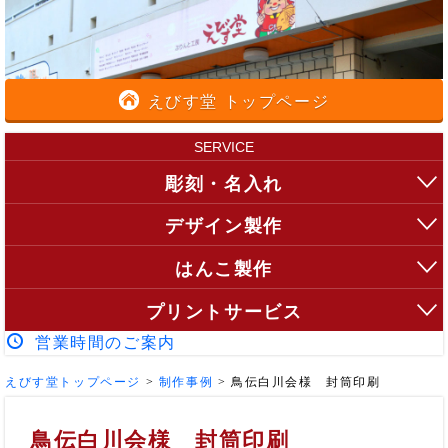
えびす堂 トップページ
SERVICE
彫刻・名入れ
デザイン製作
はんこ製作
プリントサービス
営業時間のご案内
えびす堂トップページ
>
制作事例
>
鳥伝白川会様 封筒印刷
鳥伝白川会様 封筒印刷