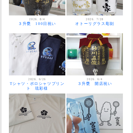
2026. 8/4
2026. 7/28
３升甕 100日祝い
オトーリグラス彫刻
2026. 6/26
2026. 6/4
Tシャツ・ポロシャツプリン
３升甕 開店祝い
ト 琉彩様