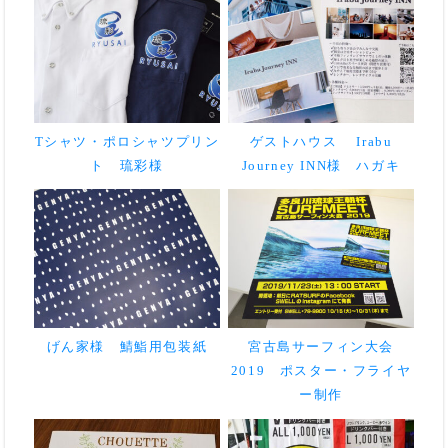
Tシャツ・ポロシャツプリン
ゲストハウス Irabu
ト 琉彩様
Journey INN様 ハガキ
げん家様 鯖鮨用包装紙
宮古島サーフィン大会
2019 ポスター・フライヤ
ー制作