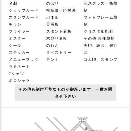
名刺
のぼり
記念グラス・瓶彫
ショップカード
横断幕／応援幕
刻
スタンプカード
パネル
フォトフレーム彫
チラシ
置看板
刻
フライヤー
スタンド看板
クリスタル彫刻
ポスター
木彫り看板
その他 各種彫刻
シール
のれん
実印、認印、銀行
ステッカー
タペストリー
印
メニューブック
テント
ゴム印、スタンプ
ラミネート
Tシャツ
ポロシャツ
その他も制作可能なものが御座います、一度お問
合せ下さい