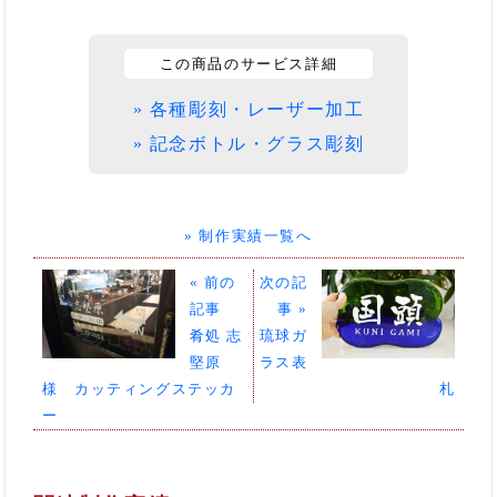
この商品のサービス詳細
» 各種彫刻・レーザー加工
» 記念ボトル・グラス彫刻
» 制作実績一覧へ
« 前の
次の記
記事
事 »
肴処 志
琉球ガ
堅原
ラス表
様 カッティングステッカ
札
ー