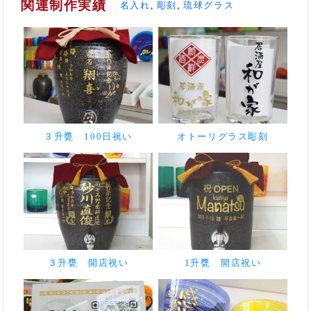
関連制作実績
名入れ
,
彫刻
,
琉球グラス
３升甕 100日祝い
オトーリグラス彫刻
３升甕 開店祝い
1升甕 開店祝い