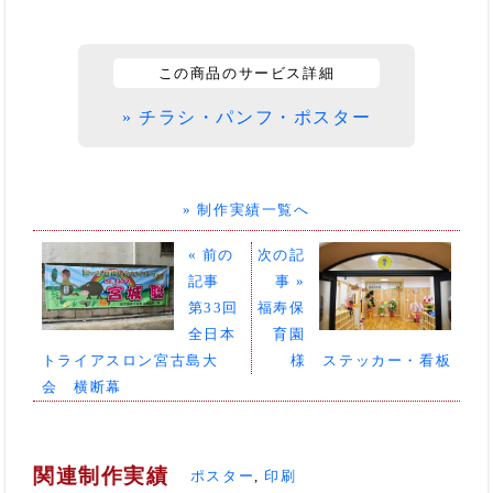
この商品のサービス詳細
» チラシ・パンフ・ポスター
» 制作実績一覧へ
« 前の
次の記
記事
事 »
第33回
福寿保
全日本
育園
トライアスロン宮古島大
様 ステッカー・看板
会 横断幕
関連制作実績
ポスター
,
印刷