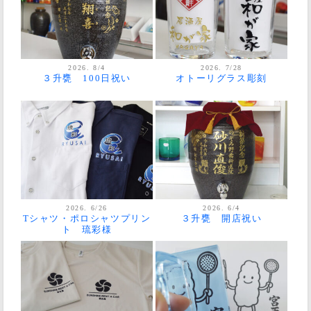
2026. 8/4
2026. 7/28
３升甕 100日祝い
オトーリグラス彫刻
2026. 6/26
2026. 6/4
Tシャツ・ポロシャツプリン
３升甕 開店祝い
ト 琉彩様