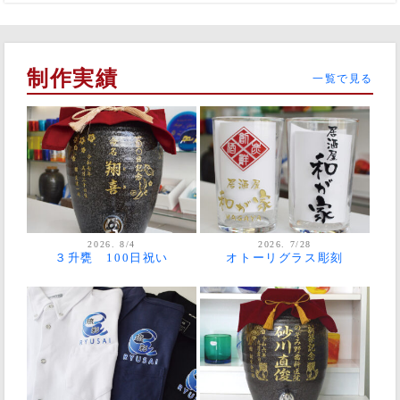
制作実績
一覧で見る
2026. 8/4
2026. 7/28
３升甕 100日祝い
オトーリグラス彫刻