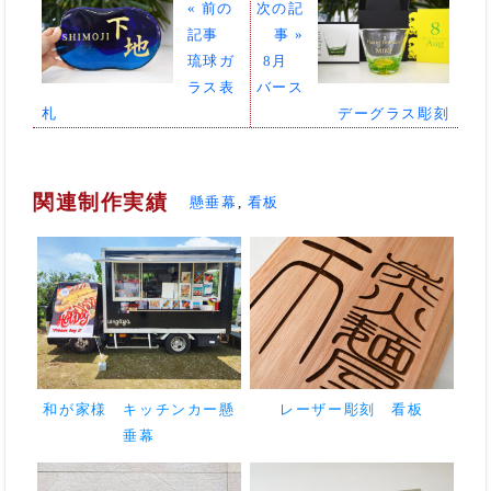
« 前の
次の記
記事
事 »
琉球ガ
8月
ラス表
バース
札
デーグラス彫刻
関連制作実績
懸垂幕
,
看板
和が家様 キッチンカー懸
レーザー彫刻 看板
垂幕