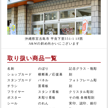
沖縄県宮古島市 平良下里551-1 1F西
A&Wの斜め向かいにございます
取り扱い商品一覧
名刺
のぼり
記念グラス・瓶彫
ショップカード
横断幕／応援幕
刻
スタンプカード
パネル
フォトフレーム彫
チラシ
置看板
刻
フライヤー
スタンド看板
クリスタル彫刻
ポスター
木彫り看板
その他 各種彫刻
シール
のれん
実印、認印、銀行