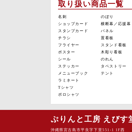
取り扱い商品一覧
名刺
のぼり
ショップカード
横断幕／応援幕
スタンプカード
パネル
チラシ
置看板
フライヤー
スタンド看板
ポスター
木彫り看板
シール
のれん
ステッカー
タペストリー
メニューブック
テント
ラミネート
Tシャツ
ポロシャツ
ぷりんと工房 えびす
沖縄県宮古島市平良字下里551-1 1F西