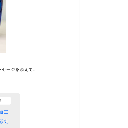
ッセージを添えて。
細
加工
彫刻