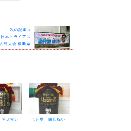
次の記事 »
全日本トライアス
古島大会 横断幕
 開店祝い
1升甕 開店祝い