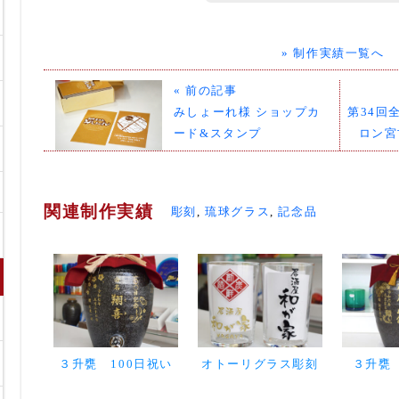
» 制作実績一覧へ
« 前の記事
みしょーれ様 ショップカ
第34回
ード&スタンプ
ロン宮
関連制作実績
彫刻
,
琉球グラス
,
記念品
３升甕 100日祝い
オトーリグラス彫刻
３升甕