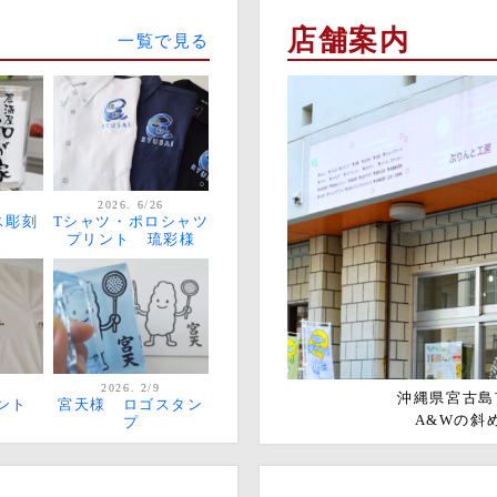
店舗案内
一覧で見る
2026. 6/26
ス彫刻
Tシャツ・ポロシャツ
プリント 琉彩様
2026. 2/9
沖縄県宮古島市
ント
宮天様 ロゴスタン
A&Wの斜
プ