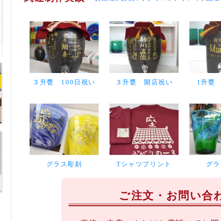
３升甕 100日祝い
３升甕 開店祝い
1升甕
グラス彫刻
Tシャツプリント
グラ
ご注文・お問い合