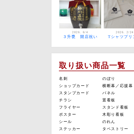
2026. 6/4
2026. 2/24
３升甕 開店祝い
Tシャツプリ
取り扱い商品一覧
名刺
のぼり
ショップカード
横断幕／応援幕
スタンプカード
パネル
チラシ
置看板
フライヤー
スタンド看板
ポスター
木彫り看板
シール
のれん
ステッカー
タペストリー