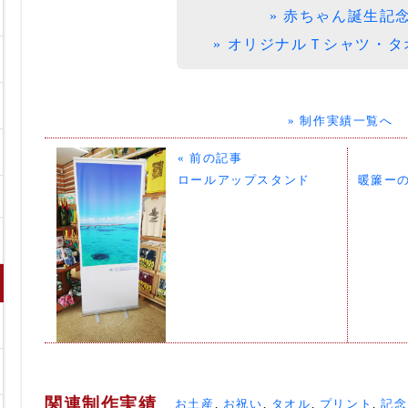
» 赤ちゃん誕生記
» オリジナルＴシャツ・タ
» 制作実績一覧へ
« 前の記事
ロールアップスタンド
暖簾ー
関連制作実績
お土産
,
お祝い
,
タオル
,
プリント
,
記念