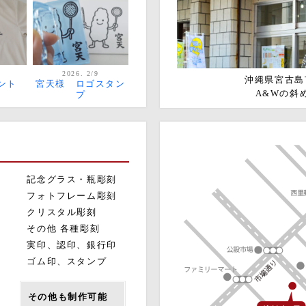
2026. 2/9
沖縄県宮古島市
ント
宮天様 ロゴスタン
A&Wの斜
プ
記念グラス・瓶彫刻
フォトフレーム彫刻
クリスタル彫刻
その他 各種彫刻
実印、認印、銀行印
ゴム印、スタンプ
その他も制作可能