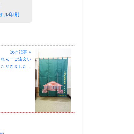
念
オル印刷
次の記事 »
のれんーご注文い
ただきました！
品