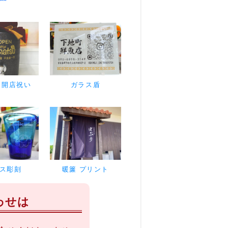
 開店祝い
ガラス盾
ス彫刻
暖簾 プリント
わせは