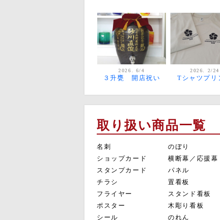
2026. 6/4
2026. 2/24
３升甕 開店祝い
Tシャツプリ
取り扱い商品一覧
名刺
のぼり
ショップカード
横断幕／応援幕
スタンプカード
パネル
チラシ
置看板
フライヤー
スタンド看板
ポスター
木彫り看板
シール
のれん