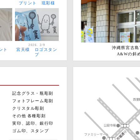
プリント 琉彩様
2026. 2/9
沖縄県宮古島市
ント
宮天様 ロゴスタン
A&Wの斜
プ
記念グラス・瓶彫刻
フォトフレーム彫刻
クリスタル彫刻
その他 各種彫刻
実印、認印、銀行印
ゴム印、スタンプ