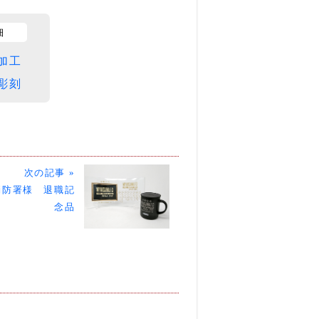
細
加工
彫刻
次の記事 »
消防署様 退職記
念品