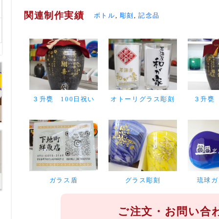
関連制作実績
ボトル
,
彫刻
,
記念品
３升甕 100日祝い
オトーリグラス彫刻
３升甕
ガラス盾
グラス彫刻
琉球ガ
ご注文・お問い合