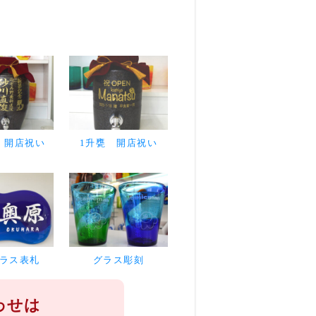
 開店祝い
1升甕 開店祝い
ラス表札
グラス彫刻
わせは