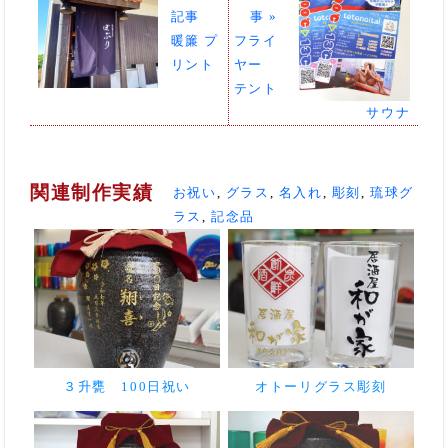
記事
事 »
暖簾 プ
フライ
リント
ヤー
テント
サウナ
関連制作実績
お祝い
,
グラス
,
名入れ
,
彫刻
,
琉球グ
ラス
,
記念品
３升甕 100日祝い
オトーリグラス彫刻