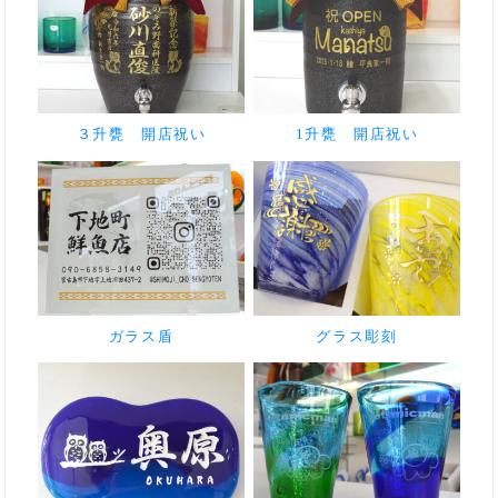
３升甕 開店祝い
1升甕 開店祝い
ガラス盾
グラス彫刻