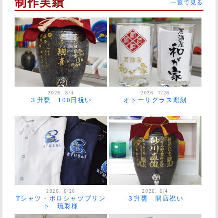
制作実績
一覧で見る
2026. 8/4
2026. 7/28
３升甕 100日祝い
オトーリグラス彫刻
2026. 6/26
2026. 6/4
Tシャツ・ポロシャツプリン
３升甕 開店祝い
ト 琉彩様