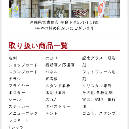
沖縄県宮古島市 平良下里551-1 1F西
A&Wの斜め向かいにございます
取り扱い商品一覧
名刺
のぼり
記念グラス・瓶彫
ショップカード
横断幕／応援幕
刻
スタンプカード
パネル
フォトフレーム彫
チラシ
置看板
刻
フライヤー
スタンド看板
クリスタル彫刻
ポスター
木彫り看板
その他 各種彫刻
シール
のれん
実印、認印、銀行
ステッカー
タペストリー
印
メニューブック
テント
ゴム印、スタンプ
ラミネート
Tシャツ