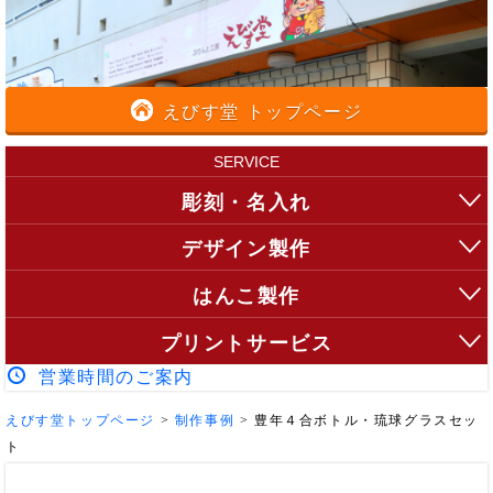
えびす堂 トップページ
SERVICE
彫刻・名入れ
デザイン製作
はんこ製作
プリントサービス
営業時間のご案内
えびす堂トップページ
>
制作事例
>
豊年４合ボトル・琉球グラスセッ
ト