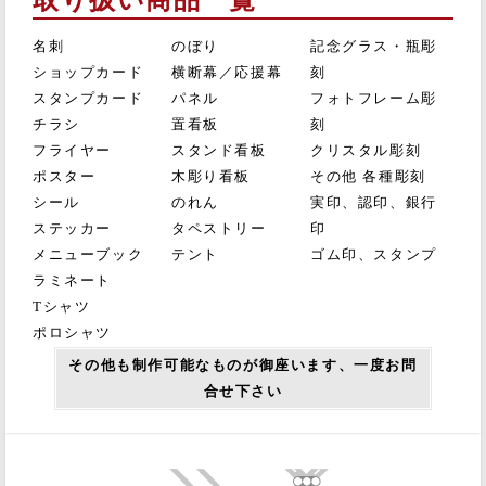
取り扱い商品一覧
名刺
のぼり
記念グラス・瓶彫
ショップカード
横断幕／応援幕
刻
スタンプカード
パネル
フォトフレーム彫
チラシ
置看板
刻
フライヤー
スタンド看板
クリスタル彫刻
ポスター
木彫り看板
その他 各種彫刻
シール
のれん
実印、認印、銀行
ステッカー
タペストリー
印
メニューブック
テント
ゴム印、スタンプ
ラミネート
Tシャツ
ポロシャツ
その他も制作可能なものが御座います、一度お問
合せ下さい