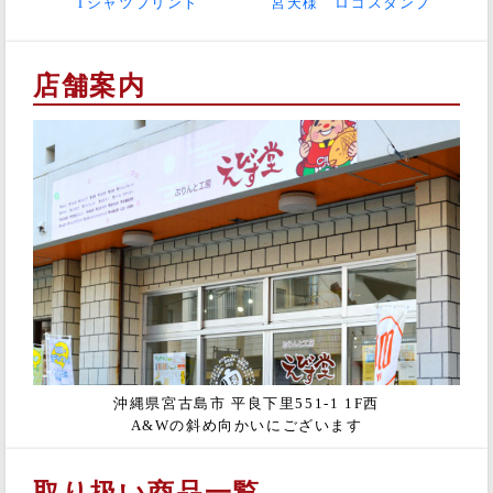
Tシャツプリント
宮天様 ロゴスタンプ
店舗案内
沖縄県宮古島市 平良下里551-1 1F西
A&Wの斜め向かいにございます