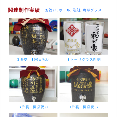
関連制作実績
お祝い
,
ボトル
,
彫刻
,
琉球グラス
３升甕 100日祝い
オトーリグラス彫刻
３升甕 開店祝い
1升甕 開店祝い