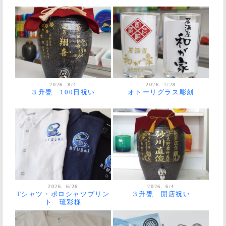
2026. 8/4
2026. 7/28
３升甕 100日祝い
オトーリグラス彫刻
2026. 6/26
2026. 6/4
Tシャツ・ポロシャツプリン
３升甕 開店祝い
ト 琉彩様