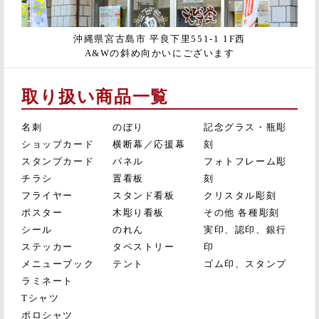
沖縄県宮古島市 平良下里551-1 1F西
A&Wの斜め向かいにございます
取り扱い商品一覧
名刺
のぼり
記念グラス・瓶彫
ショップカード
横断幕／応援幕
刻
スタンプカード
パネル
フォトフレーム彫
チラシ
置看板
刻
フライヤー
スタンド看板
クリスタル彫刻
ポスター
木彫り看板
その他 各種彫刻
シール
のれん
実印、認印、銀行
ステッカー
タペストリー
印
メニューブック
テント
ゴム印、スタンプ
ラミネート
Tシャツ
ポロシャツ