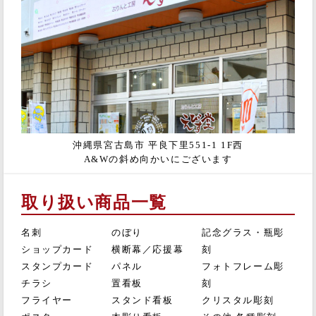
沖縄県宮古島市 平良下里551-1 1F西
A&Wの斜め向かいにございます
取り扱い商品一覧
名刺
のぼり
記念グラス・瓶彫
ショップカード
横断幕／応援幕
刻
スタンプカード
パネル
フォトフレーム彫
チラシ
置看板
刻
フライヤー
スタンド看板
クリスタル彫刻