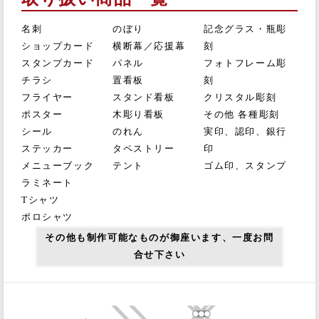
名刺
のぼり
記念グラス・瓶彫
ショップカード
横断幕／応援幕
刻
スタンプカード
パネル
フォトフレーム彫
チラシ
置看板
刻
フライヤー
スタンド看板
クリスタル彫刻
ポスター
木彫り看板
その他 各種彫刻
シール
のれん
実印、認印、銀行
ステッカー
タペストリー
印
メニューブック
テント
ゴム印、スタンプ
ラミネート
Tシャツ
ポロシャツ
その他も制作可能なものが御座います、一度お問
合せ下さい