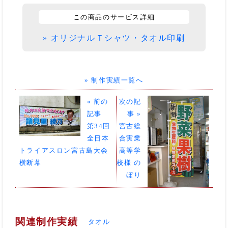
この商品のサービス詳細
» オリジナルＴシャツ・タオル印刷
» 制作実績一覧へ
« 前の
次の記
記事
事 »
第34回
宮古総
全日本
合実業
トライアスロン宮古島大会
高等学
横断幕
校様 の
ぼり
関連制作実績
タオル